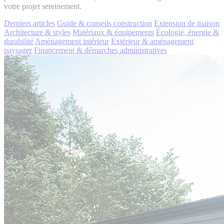
votre projet sereinement.
Derniers articles
Guide & conseils construction
Extension de maison
Architecture & styles
Matériaux & équipements
Écologie, énergie &
durabilité
Aménagement intérieur
Extérieur & aménagement
paysager
Financement & démarches administratives