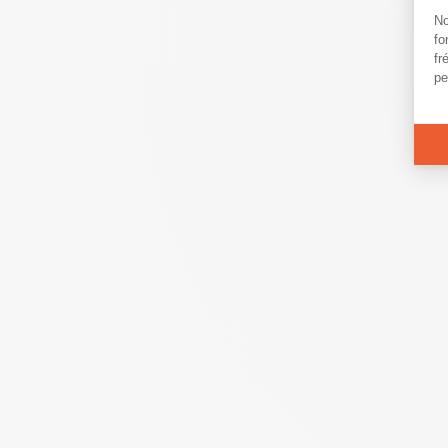
P
No
fo
fr
pe