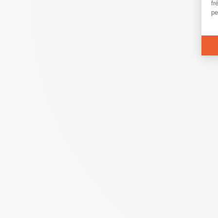
fr
pe