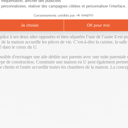
fréquentation, afficher des publicités
personnalisées, réaliser des campagnes ciblées et personnaliser l’interface.
érents espaces de la maison. En effet, si vous aimez séparer clairement le
 est adaptée.
Consentements certifiés par
U ?
Je choisis
OK pour moi
grâce à ses deux ailes opposées et bien séparées l’une de l’autre il est
de la maison accueille les pièces de vie. C’est-à-dire la cuisine, la sall
lé dans le creux du U.
possible d'envisager une aile dédiée aux parents avec une suite parentale 
e type de construction. Construire une maison en U peut également permet
 de clients et l'autre accueillir toutes les chambres de la maison. La co