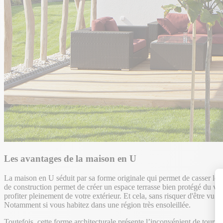
Les avantages de la maison en U
La maison en U séduit par sa forme originale qui permet de casser les
de construction permet de créer un espace terrasse bien protégé du ven
profiter pleinement de votre extérieur. Et cela, sans risquer d'être vu
Notamment si vous habitez dans une région très ensoleillée.
Toutefois, cette forme architecturale présente l’inconvénient de tourne