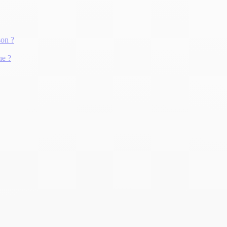
son ?
he ?