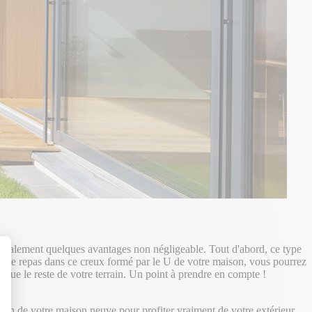
e également quelques avantages non négligeable. Tout d'abord, ce type
espace repas dans ce creux formé par le U de votre maison, vous pourrez
ée que le reste de votre terrain. Un point à prendre en compte !
t : Personnalisez vos Options
ation de votre maison neuve pour profiter vraiment de votre extérieur.