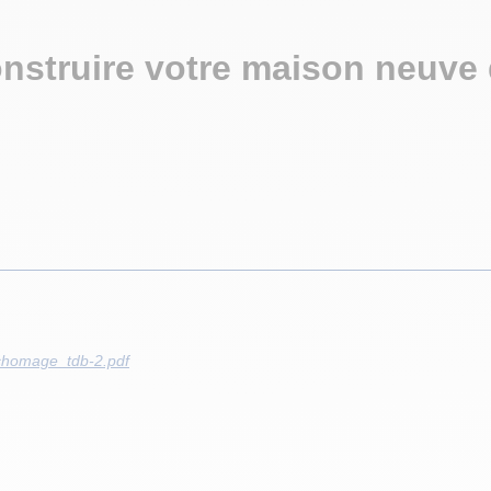
onstruire
votre maison neuve 
e_chomage_tdb-2.pdf