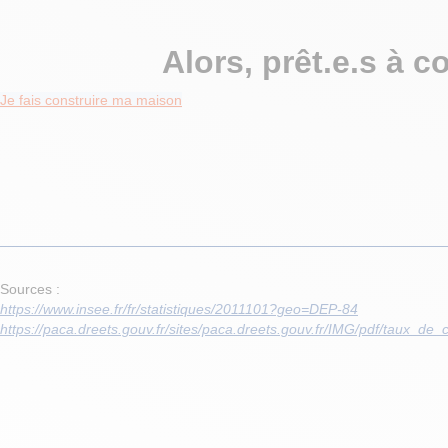
Alors, prêt.e.s à c
Je fais construire ma maison
Sources :
https://www.insee.fr/fr/statistiques/2011101?geo=DEP-84
https://paca.dreets.gouv.fr/sites/paca.dreets.gouv.fr/IMG/pdf/taux_d