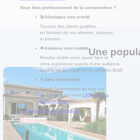
Vous êtes professionnel de la construction ?
🚀 Développez votre activité
Trouvez des clients qualifiés
en fonction de vos attentes, secteurs
et besoins.
📢 Améliorez votre visibilité
Une popul
Rendez visible votre savoir faire et
votre expérience auprès d'une audience
qualifié via les supports de visibilités Buldi.
📁️ Gérez votre activité
Suivez l'avancement de tous vos
prospects avec notre
CRM dédié à
la construction
Elizz.
>> Obtenir plus d'informations
Connexion