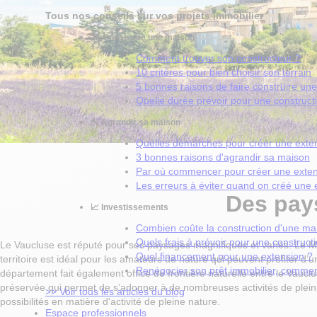
Tous nos conseils sur vos projets immobilier
🏗️ Construire une maison
Comment trouver son constructeur ?
10 critères pour bien choisir son terrain
5 bonnes raisons de faire construire un
Quelle durée prévoir pour une construct
🔨 Agrandir sa maison
Quelles démarches pour créer une exte
3 bonnes raisons d'agrandir sa maison
Par où commencer pour créer une exten
Les erreurs à éviter quand on créé une 
Des pay
📈 Investissements
Combien coûte la construction d'une ma
Quels frais à prévoir pour une construct
Le Vaucluse est réputé pour ses paysages magnifiques et variés. Le Mon
Quel financement pour une extension ?
territoire est idéal pour les amateurs de nature qui peuvent profiter 
Renégocier son prêt immobilier, comme
département fait également office de frontière naturelle entre le Vauc
préservée qui permet de s’adonner à de nombreuses activités de plein 
>> Voir tous les articles du blog
possibilités en matière d'activité de pleine nature.
Espace professionnels