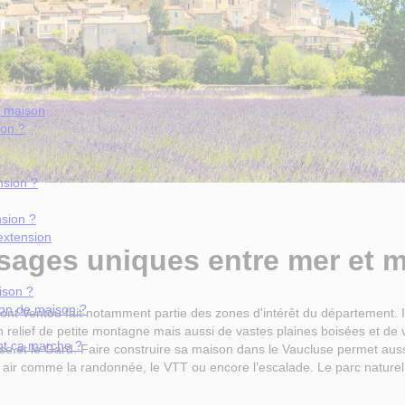
e maison
ion ?
nsion ?
sion ?
extension
sages uniques
entre mer et 
ison ?
ion de maison ?
t Ventou fait notamment partie des zones d'intérêt du département. Il 
d’un relief de petite montagne mais aussi de vastes plaines boisées et 
nt ça marche ?
luse et le Gard. Faire construire sa maison dans le Vaucluse permet au
air comme la randonnée, le VTT ou encore l’escalade. Le parc naturel 