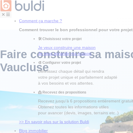
Comment ça marche ?
Comment trouver le bon professionnel pour votre proje
🛠 Choisissez votre projet
Je veux construire une maison
Faire construire sa
mais
Je veux agrandir ma maison
🎨 Configurer votre projet
Vaucluse
Définissez chaque détail qui rendra
votre projet unique et parfaitement adapté
à vos besoins et vos attentes.
📩 Recevez des propositions
Recevez jusqu'à 6 propositions entièrement gratui
Obtenez toutes les informations utiles
pour avancer (devis, images, terrains etc..)
>> En savoir plus sur la solution Buldi
Blog immobilier